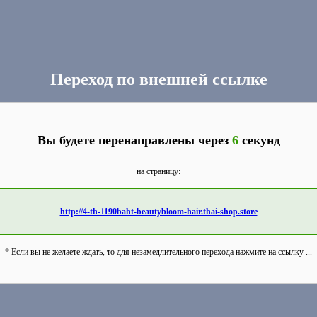
Переход по внешней ссылке
Вы будете перенаправлены через
6
секунд
на страницу:
http://4-th-1190baht-beautybloom-hair.thai-shop.store
* Если вы не желаете ждать, то для незамедлительного перехода нажмите на ссылку ...