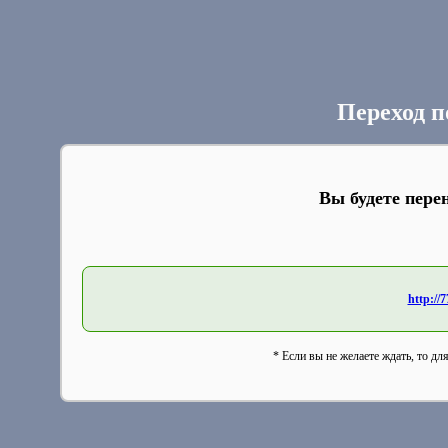
Переход п
Вы будете пере
http://
* Если вы не желаете ждать, то дл