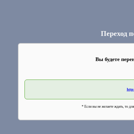
Переход п
Вы будете пере
http
* Если вы не желаете ждать, то дл