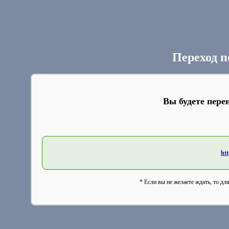
Переход п
Вы будете пере
htt
* Если вы не желаете ждать, то дл