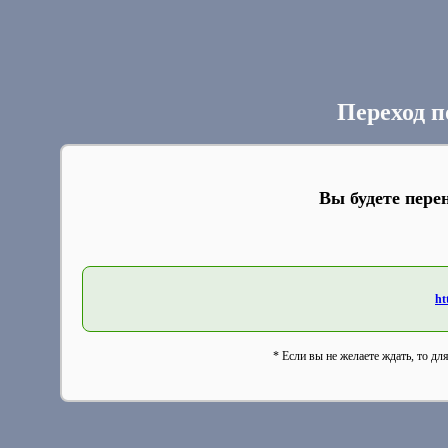
Переход п
Вы будете пере
ht
* Если вы не желаете ждать, то дл