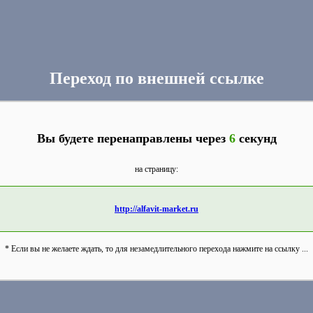
Переход по внешней ссылке
Вы будете перенаправлены через
6
секунд
на страницу:
http://alfavit-market.ru
* Если вы не желаете ждать, то для незамедлительного перехода нажмите на ссылку ...