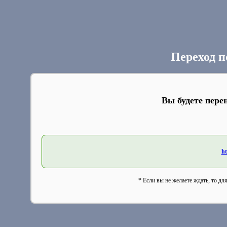
Переход п
Вы будете пере
ht
* Если вы не желаете ждать, то дл