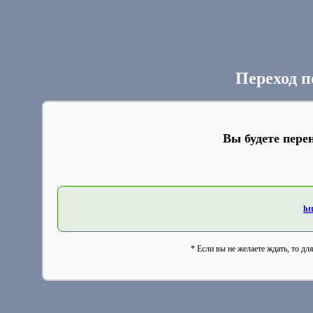
Переход п
Вы будете пере
ht
* Если вы не желаете ждать, то дл