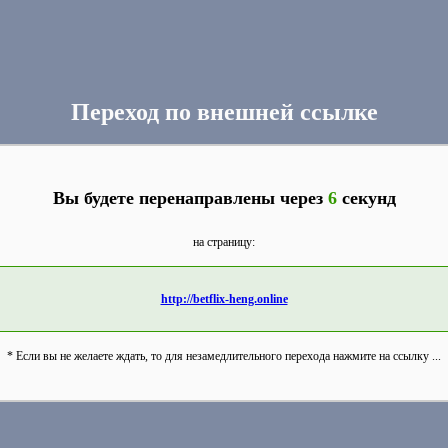
Переход по внешней ссылке
Вы будете перенаправлены через
6
секунд
на страницу:
http://betflix-heng.online
* Если вы не желаете ждать, то для незамедлительного перехода нажмите на ссылку ...