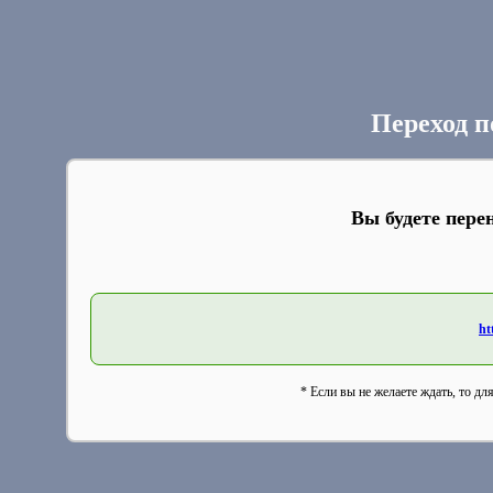
Переход п
Вы будете пере
ht
* Если вы не желаете ждать, то дл