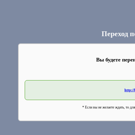
Переход п
Вы будете пере
http://
* Если вы не желаете ждать, то дл