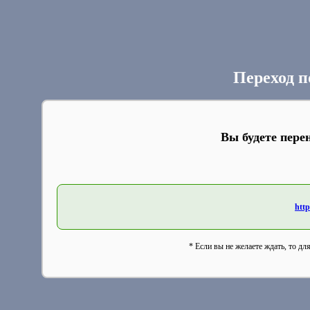
Переход п
Вы будете пере
http
* Если вы не желаете ждать, то дл