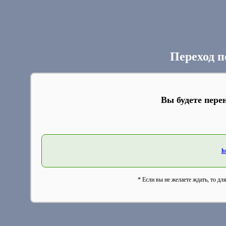
Переход п
Вы будете пере
h
* Если вы не желаете ждать, то дл