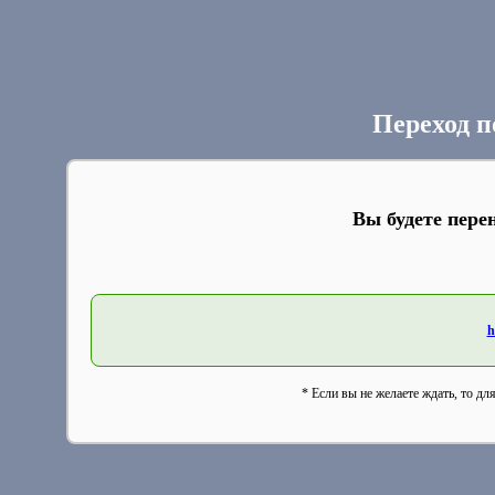
Переход п
Вы будете пере
h
* Если вы не желаете ждать, то дл