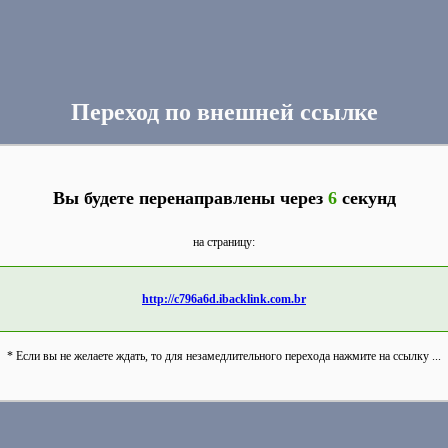
Переход по внешней ссылке
Вы будете перенаправлены через
6
секунд
на страницу:
http://c796a6d.ibacklink.com.br
* Если вы не желаете ждать, то для незамедлительного перехода нажмите на ссылку ...