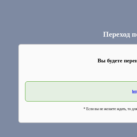
Переход п
Вы будете пере
htt
* Если вы не желаете ждать, то дл