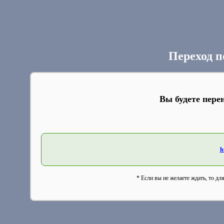
Переход п
Вы будете пере
h
* Если вы не желаете ждать, то дл