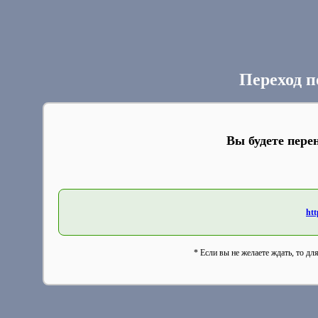
Переход п
Вы будете пере
htt
* Если вы не желаете ждать, то дл