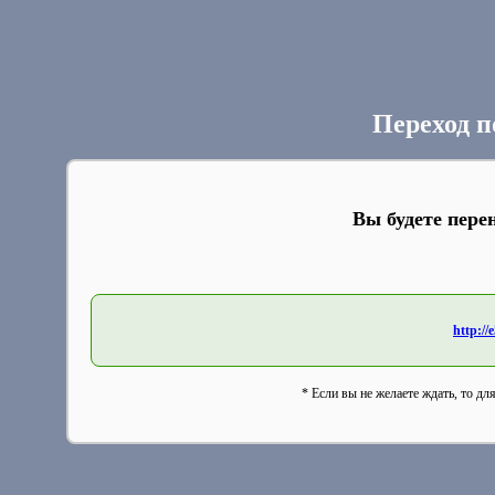
Переход п
Вы будете пере
http://
* Если вы не желаете ждать, то дл