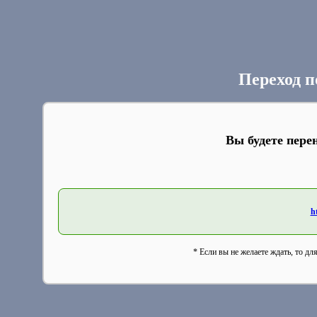
Переход п
Вы будете пере
h
* Если вы не желаете ждать, то дл