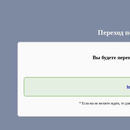
Переход п
Вы будете пере
ht
* Если вы не желаете ждать, то дл