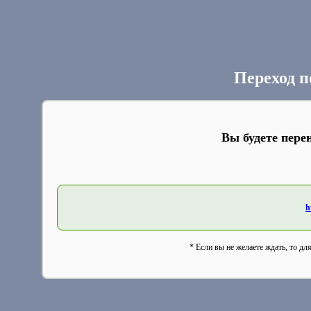
Переход п
Вы будете пере
h
* Если вы не желаете ждать, то дл