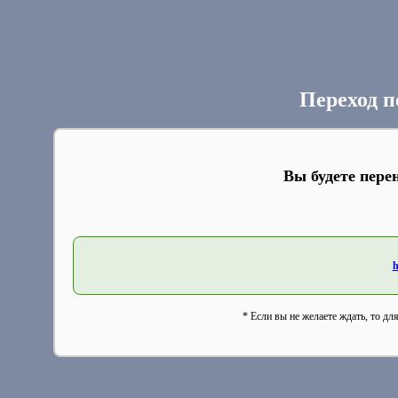
Переход п
Вы будете пере
h
* Если вы не желаете ждать, то дл