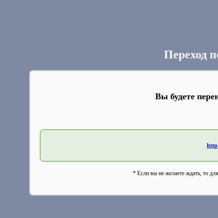
Переход п
Вы будете пере
http
* Если вы не желаете ждать, то дл