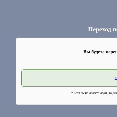
Переход п
Вы будете пере
h
* Если вы не желаете ждать, то дл