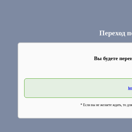
Переход п
Вы будете пере
ht
* Если вы не желаете ждать, то дл