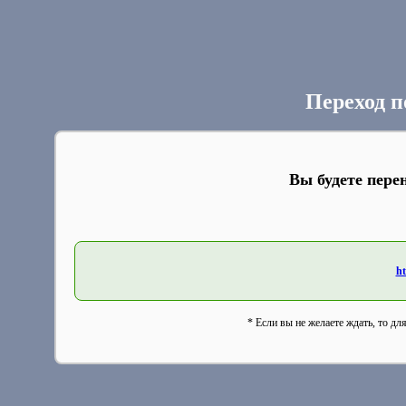
Переход п
Вы будете пере
ht
* Если вы не желаете ждать, то дл