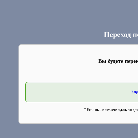
Переход п
Вы будете пере
http
* Если вы не желаете ждать, то дл