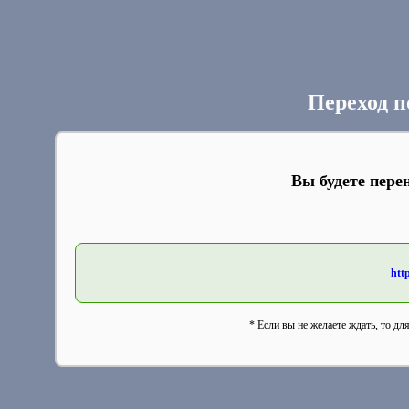
Переход п
Вы будете пере
http
* Если вы не желаете ждать, то дл