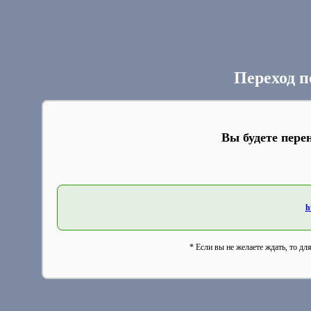
Переход п
Вы будете пере
h
* Если вы не желаете ждать, то дл