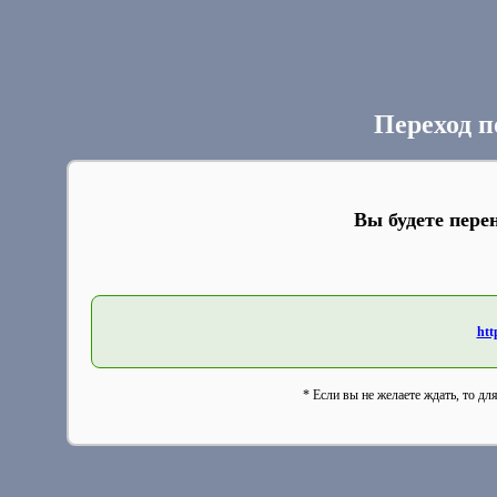
Переход п
Вы будете пере
htt
* Если вы не желаете ждать, то дл