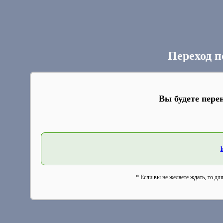
Переход п
Вы будете пере
h
* Если вы не желаете ждать, то дл