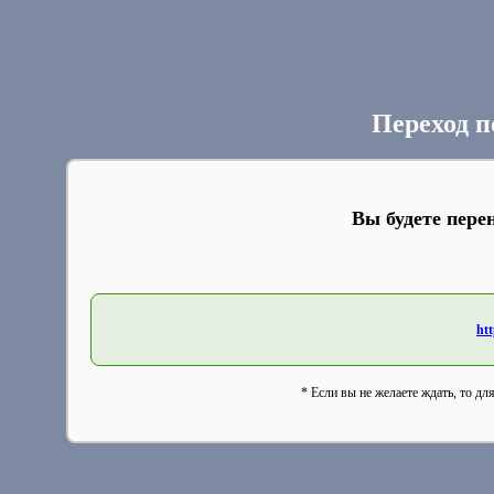
Переход п
Вы будете пере
htt
* Если вы не желаете ждать, то дл