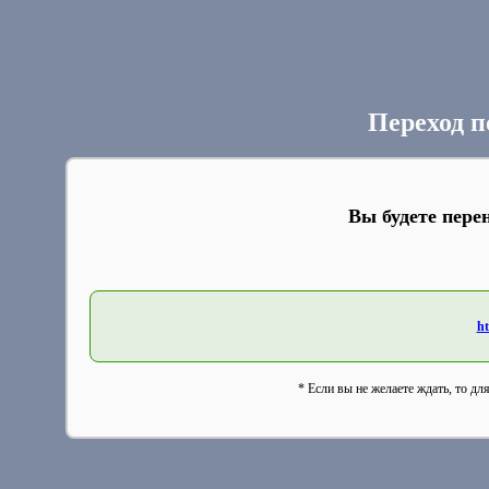
Переход п
Вы будете пере
ht
* Если вы не желаете ждать, то дл