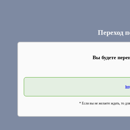
Переход п
Вы будете пере
htt
* Если вы не желаете ждать, то дл