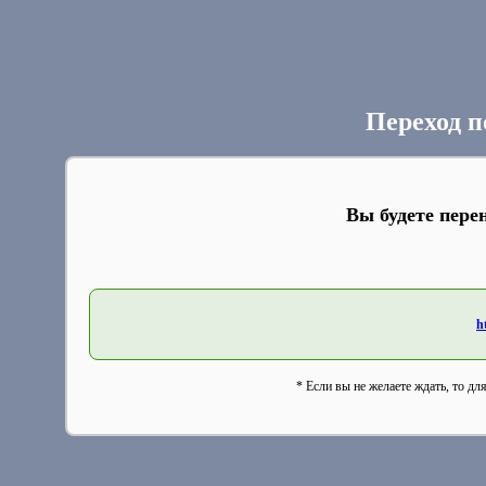
Переход п
Вы будете пере
h
* Если вы не желаете ждать, то дл