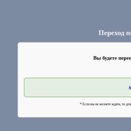
Переход п
Вы будете пере
h
* Если вы не желаете ждать, то дл