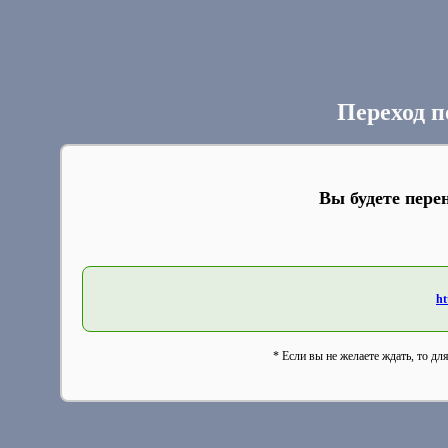
Переход п
Вы будете пере
ht
* Если вы не желаете ждать, то дл