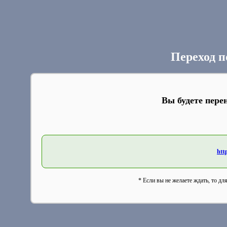
Переход п
Вы будете пере
htt
* Если вы не желаете ждать, то дл