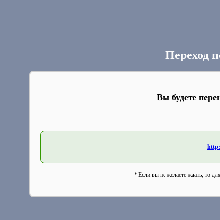
Переход п
Вы будете пере
http
* Если вы не желаете ждать, то дл