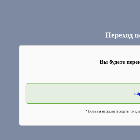
Переход п
Вы будете пере
htt
* Если вы не желаете ждать, то дл