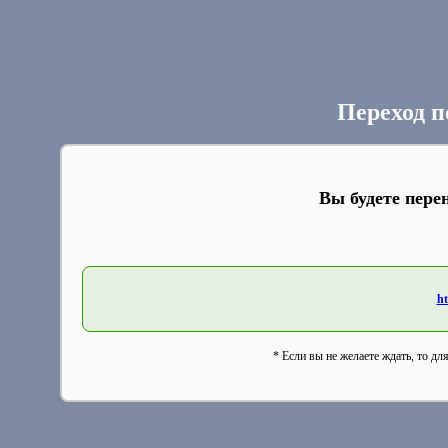
Переход п
Вы будете пере
ht
* Если вы не желаете ждать, то дл