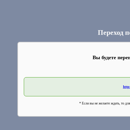
Переход п
Вы будете пере
http
* Если вы не желаете ждать, то дл