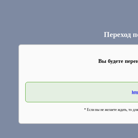
Переход п
Вы будете пере
htt
* Если вы не желаете ждать, то дл