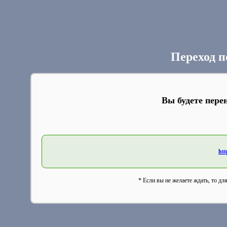
Переход п
Вы будете пере
htt
* Если вы не желаете ждать, то дл