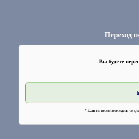
Переход п
Вы будете пере
h
* Если вы не желаете ждать, то дл