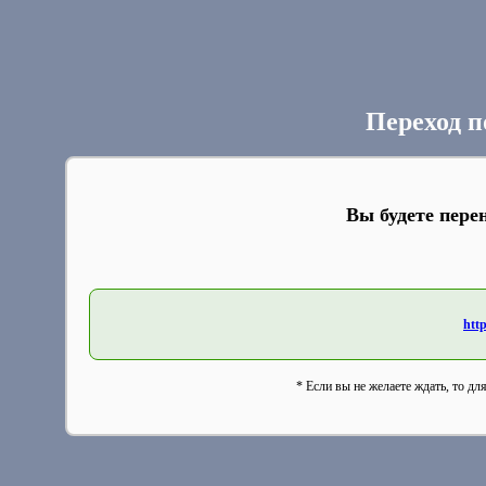
Переход п
Вы будете пере
htt
* Если вы не желаете ждать, то дл