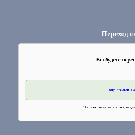
Переход п
Вы будете пере
http://relaton11
* Если вы не желаете ждать, то дл