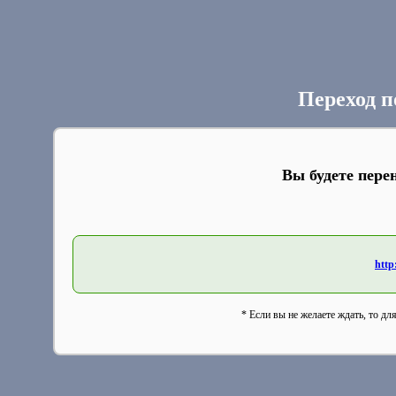
Переход п
Вы будете пере
http
* Если вы не желаете ждать, то дл