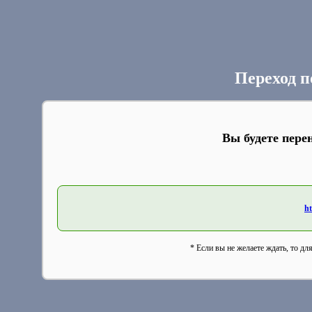
Переход п
Вы будете пере
ht
* Если вы не желаете ждать, то дл